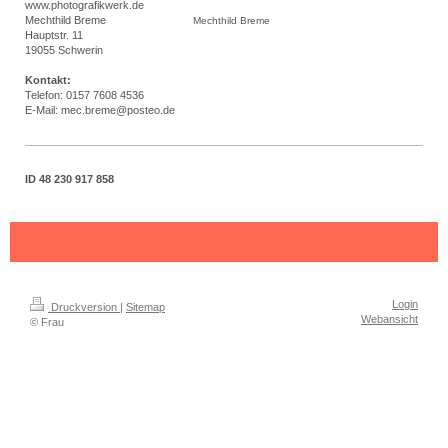
www.photografikwerk.de
Mechthild
Breme
Mechthild Breme
Hauptstr.
11
19055
Schwerin
Kontakt:
Telefon: 0157 7608 4536
E-Mail: mec.breme@posteo.de
ID 48 230 917 858
Login
Druckversion
|
Sitemap
Webansicht
© Frau