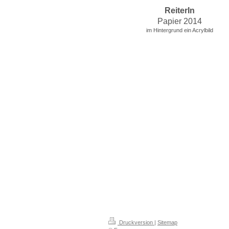
ReiterIn
Papier 2014
im Hintergrund ein Acrylbild
Druckversion
|
Sitemap